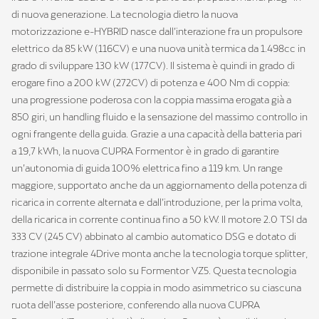
di nuova generazione. La tecnologia dietro la nuova
motorizzazione e-HYBRID nasce dall’interazione fra un propulsore
elettrico da 85 kW (116CV) e una nuova unità termica da 1.498cc in
grado di sviluppare 130 kW (177CV). Il sistema è quindi in grado di
erogare fino a 200 kW (272CV) di potenza e 400 Nm di coppia:
una progressione poderosa con la coppia massima erogata già a
850 giri, un handling fluido e la sensazione del massimo controllo in
ogni frangente della guida. Grazie a una capacità della batteria pari
a 19,7 kWh, la nuova CUPRA Formentor è in grado di garantire
un’autonomia di guida 100% elettrica fino a 119 km. Un range
maggiore, supportato anche da un aggiornamento della potenza di
ricarica in corrente alternata e dall’introduzione, per la prima volta,
della ricarica in corrente continua fino a 50 kW. Il motore 2.0 TSI da
333 CV (245 CV) abbinato al cambio automatico DSG e dotato di
trazione integrale 4Drive monta anche la tecnologia torque splitter,
disponibile in passato solo su Formentor VZ5. Questa tecnologia
permette di distribuire la coppia in modo asimmetrico su ciascuna
ruota dell’asse posteriore, conferendo alla nuova CUPRA