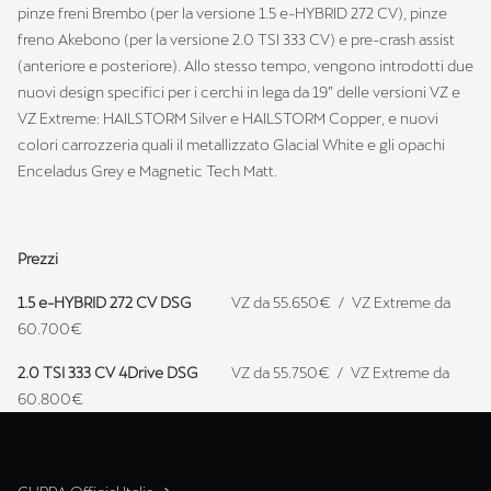
pinze freni Brembo (per la versione 1.5 e-HYBRID 272 CV), pinze
freno Akebono (per la versione 2.0 TSI 333 CV) e pre-crash assist
(anteriore e posteriore). Allo stesso tempo, vengono introdotti due
nuovi design specifici per i cerchi in lega da 19” delle versioni VZ e
VZ Extreme: HAILSTORM Silver e HAILSTORM Copper, e nuovi
colori carrozzeria quali il metallizzato Glacial White e gli opachi
Enceladus Grey e Magnetic Tech Matt.
Prezzi
1.5 e-HYBRID 272 CV DSG
VZ da 55.650€ / VZ Extreme da
60.700€
2.0 TSI 333 CV 4Drive DSG
VZ da 55.750€ / VZ Extreme da
60.800€