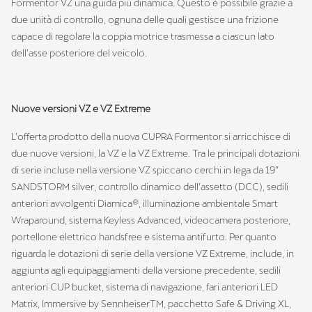
Formentor VZ una guida più dinamica. Questo è possibile grazie a
due unità di controllo, ognuna delle quali gestisce una frizione
capace di regolare la coppia motrice trasmessa a ciascun lato
dell’asse posteriore del veicolo.
Nuove versioni VZ e VZ Extreme
L’offerta prodotto della nuova CUPRA Formentor si arricchisce di
due nuove versioni, la VZ e la VZ Extreme. Tra le principali dotazioni
di serie incluse nella versione VZ spiccano cerchi in lega da 19”
SANDSTORM silver, controllo dinamico dell’assetto (DCC), sedili
anteriori avvolgenti Diamica®, illuminazione ambientale Smart
Wraparound, sistema Keyless Advanced, videocamera posteriore,
portellone elettrico handsfree e sistema antifurto. Per quanto
riguarda le dotazioni di serie della versione VZ Extreme, include, in
aggiunta agli equipaggiamenti della versione precedente, sedili
anteriori CUP bucket, sistema di navigazione, fari anteriori LED
Matrix, Immersive by SennheiserTM, pacchetto Safe & Driving XL,